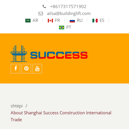
+8617317571902
ailsa@buildinglift.com
AR
FR
RU
ES
PT
facebook
Pinterest
YouTube
shtëpi
About Shanghai Success Construction International
Trade