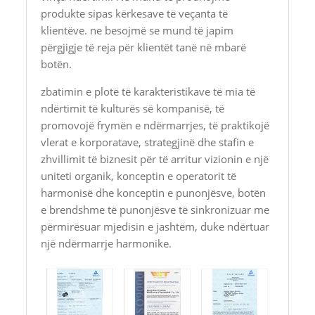
produkte sipas kërkesave të veçanta të
klientëve.
ne besojmë se mund të japim
përgjigje të reja për klientët tanë në mbarë
botën.
zbatimin e plotë të karakteristikave të mia të
ndërtimit të kulturës së kompanisë, të
promovojë frymën e ndërmarrjes, të praktikojë
vlerat e korporatave, strategjinë dhe stafin e
zhvillimit të biznesit për të arritur vizionin e një
uniteti organik, konceptin e operatorit të
harmonisë dhe konceptin e punonjësve, botën
e brendshme të punonjësve të sinkronizuar me
përmirësuar mjedisin e jashtëm, duke ndërtuar
një ndërmarrje harmonike.