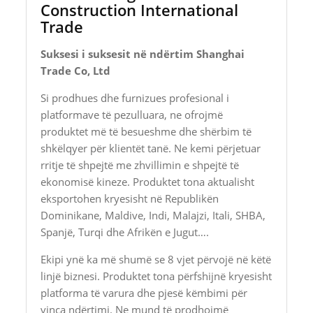
Construction International
Trade
Suksesi i suksesit në ndërtim Shanghai
Trade Co, Ltd
Si prodhues dhe furnizues profesional i
platformave të pezulluara, ne ofrojmë
produktet më të besueshme dhe shërbim të
shkëlqyer për klientët tanë. Ne kemi përjetuar
rritje të shpejtë me zhvillimin e shpejtë të
ekonomisë kineze. Produktet tona aktualisht
eksportohen kryesisht në Republikën
Dominikane, Maldive, Indi, Malajzi, Itali, SHBA,
Spanjë, Turqi dhe Afrikën e Jugut….
Ekipi ynë ka më shumë se 8 vjet përvojë në këtë
linjë biznesi. Produktet tona përfshijnë kryesisht
platforma të varura dhe pjesë këmbimi për
vinça ndërtimi. Ne mund të prodhojmë