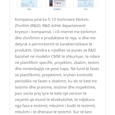
Kompania jonë ka 5-10 Inxhinierë Kërkim-
Zhvillim (R&D). R&D është departamenti
kryesor i kompanisë, i cili merret me kërkimin
dhe zhvillimin e produkteve të reja, si dhe me
detyrat e përmirësimit të karakteristikave të
produktit. Qendra e rrjedhës së punës së R&D
bazohet në modelin CMM të shkurtuar, të ndarë
në planifikim specifik, projektim, zbatim, testim
dhe mirëmbajtje në pesë hapa. Në fund të fazës
së planifikimit, projektimit, kryhen kontrolle
periodike në fazën e zbatimit, ku do të ketë tre
testime dhe pranime, testime dhe inspektime,
pasi secila prej tyre të ketë një version të
veçantë që mund të ekzekutohet, të ndjekura
nga faza e testimit; mbulimi i kodit të testimit,
mbulimi i të dhënave të testimit. Kur të keni