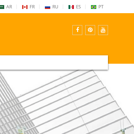
AR
FR
RU
ES
PT
ફેસબુક
pinterest
યુ
ટ્યુબ