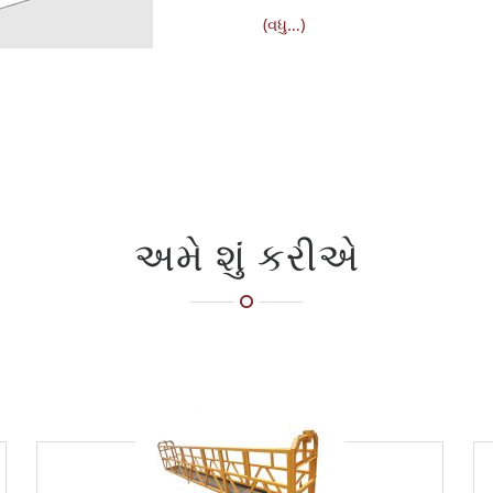
(વધુ…)
અમે શું કરીએ