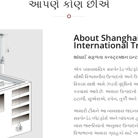
આપણે કોણ છીએ
About Shanghai
International T
શાંઘાઈ સફળતા કન્સ્ટ્રક્શન ઇન્ટર
એક વ્યાવસાયિક સસ્પેન્ડેડ પ્લેટફ
સૌથી વિશ્વસનીય ઉત્પાદનો અને ઉત
વિકાસ સાથે અમે ઝડપી વૃદ્ધિનો 
કરવામાં આવે છે. અમારા ઉત્પાદનો 
ઇટાલી, યુએસએ, સ્પેન, તુર્કી અને
અમારી ટીમને આ વ્યવસાય લાઇનમાં 8
સસ્પેન્ડેડ પ્લેટફોર્મ અને બાંધકામ
ખાસ જરૂરિયાતો અનુસાર ઉત્પાદન
વિશ્વભરના અમારા ગ્રાહકો માટે