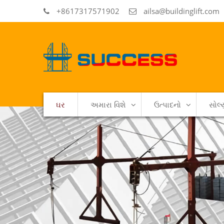
+8617317571902
ailsa@buildinglift.com
ઘર
અમારા વિશે
ઉત્પાદનો
સોલ્