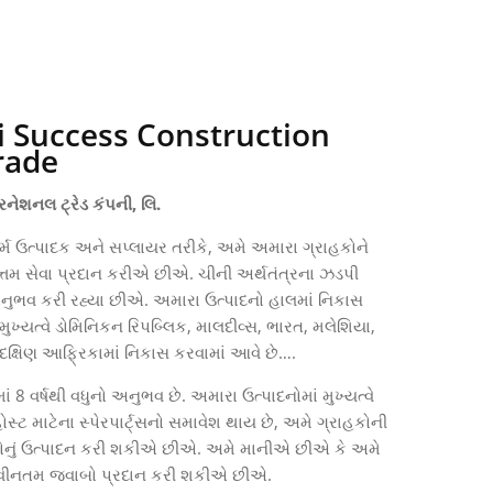
 Success Construction
rade
નેશનલ ટ્રેડ કંપની, લિ.
ોર્મ ઉત્પાદક અને સપ્લાયર તરીકે, અમે અમારા ગ્રાહકોને
્તમ સેવા પ્રદાન કરીએ છીએ. ચીની અર્થતંત્રના ઝડપી
અનુભવ કરી રહ્યા છીએ. અમારા ઉત્પાદનો હાલમાં નિકાસ
મુખ્યત્વે ડોમિનિકન રિપબ્લિક, માલદીવ્સ, ભારત, મલેશિયા,
 દક્ષિણ આફ્રિકામાં નિકાસ કરવામાં આવે છે….
 વર્ષથી વધુનો અનુભવ છે. અમારા ઉત્પાદનોમાં મુખ્યત્વે
 હોસ્ટ માટેના સ્પેરપાર્ટ્સનો સમાવેશ થાય છે, અમે ગ્રાહકોની
ોનું ઉત્પાદન કરી શકીએ છીએ.
અમે માનીએ છીએ કે અમે
 નવીનતમ જવાબો પ્રદાન કરી શકીએ છીએ.