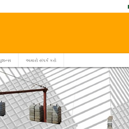
યુશન્સ
અમારો સંપર્ક કરો