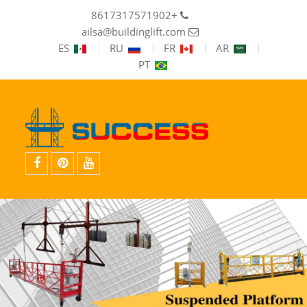
+8617317571902
ailsa@buildinglift.com
ES
RU
FR
AR
PT
موقع
موقع
فيس
YouTube
Pinterest
بوك