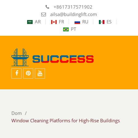
+8617317571902
ailsa@buildinglift.com
AR
FR
RU
ES
PT
facebook
pinterest
youtube
Dom
Window Cleaning Platforms for High-Rise Buildings