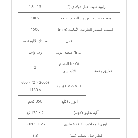
زاوية ضبط حبل فولاذي (°)
3 ° - 8 °
المسافة بين حبلين من الصلب (mm)
≤100
التمديد المقدر للعارضة الأمامية (mm)
1500
قفل
سبائك الألومنيوم
Nr.Of منصة الرف
رف واحد
Nr.Of النظام
2
تعليق منصة
الأساسي
(2000 × 2) × 690
L × W × H (مم)
× 1180
الوزن (كلغ)
350 كجم
آلية تعليق (كجم)
2 × 175 كغ
الوزن المعاكس (كلغ) اختياري
25 × 30PCS
قطر حبل الصلب (مم)
8.3