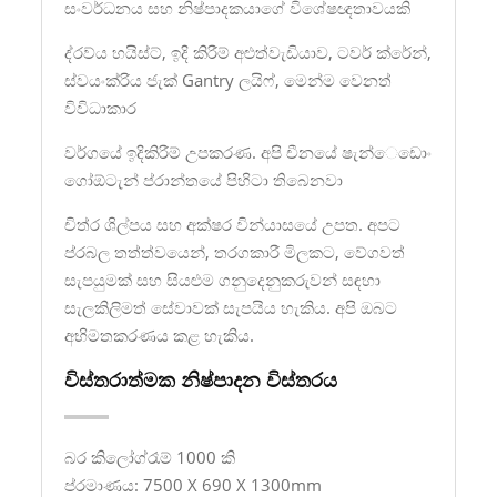
සංවර්ධනය සහ නිෂ්පාදකයාගේ විශේෂඥතාවයකි
ද්රව්ය හයිස්ට්, ඉදි කිරීම් අළුත්වැඩියාව, ටවර් ක්රේන්,
ස්වයංක්රිය ජැක් Gantry ලයිෆ්, මෙන්ම වෙනත්
විවිධාකාර
වර්ගයේ ඉදිකිරීම් උපකරණ. අපි චීනයේ ෂැන්ෙඩොං
ගෝඕටැන් ප්රාන්තයේ පිහිටා තිබෙනවා
චිත්ර ශිල්පය සහ අක්ෂර වින්යාසයේ උපත. අපට
ප්රබල තත්ත්වයෙන්, තරගකාරී මිලකට, වේගවත්
සැපයුමක් සහ සියළුම ගනුදෙනුකරුවන් සඳහා
සැලකිලිමත් සේවාවක් සැපයිය හැකිය. අපි ඔබට
අභිමතකරණය කළ හැකිය.
විස්තරාත්මක නිෂ්පාදන විස්තරය
බර කිලෝග්රෑම් 1000 කි
ප්රමාණය: 7500 X 690 X 1300mm