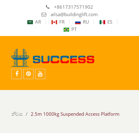
+8617317571902
ailsa@buildinglift.com
AR
FR
RU
ES
PT
ෆේස්බුක්
විපරිණාත්මකයි
ඔබත්
නිවස
2.5m 1000kg Suspended Access Platform