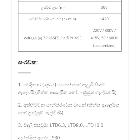
උපරිම උස (m)
300
මෝටර් රෝද වේගය (r / min)
1420
220V / 380V /
Voltage (v) 3PHASES / තනි PHASE
415V, 50 / 60Hz
(customized)
සංරචක:
1. වේදිකාව (කූඩය): වානේ හෝ ඇලුමිනියම්
ඇලෝයි (තීන්ත ආලේපිත හෝ උණුසුම් ගැල්වනයි)
2. අත්හිටුවන යාන්ත්රණය: වානේ (තීන්ත ආලේපිත
හෝ උණුසුම් ගැල්විණි)
3. විදුලි එසවුම්: LTD6.3, LTD8.0, LTD10.0
ආරක්ෂිත අගුළු: LS30