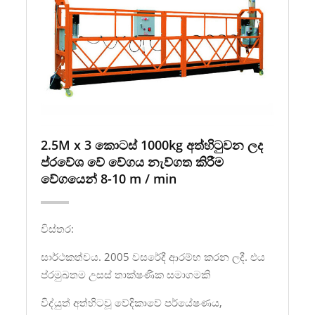
2.5M x 3 කොටස් 1000kg අත්හිටුවන ලද
ප්රවේශ වේ වේගය නැව්ගත කිරීම
වේගයෙන් 8-10 m / min
විස්තර:
සාර්ථකත්වය. 2005 වසරේදී ආරම්භ කරන ලදී. එය
ප්රමුඛතම උසස් තාක්ෂණික සමාගමකි
විද්යුත් අත්හිටවූ වේදිකාවේ පර්යේෂණය,