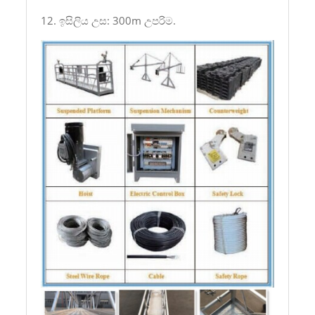
12. ඉසිලිය උස: 300m උපරිම.