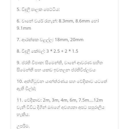
5. විදුලි පාලක පෙට්ටිය:
6. වානේ වයර් රැහැන්: 8.3mm, 8.6mm හෝ
9.1mm
7. ආරක්ෂක වළල්ල: 18mm, 20mm
8. විදුලි කේබල්: 3 * 2.5 + 2 * 1.5
9. ප්රති විපාක: සිමෙන්ති, වානේ ආවරණ සහිත
සිමෙන්ති සහ යකඩ ඉවතලන ප්රතිවිප්ලවය
10. අත්හිටුවන යාන්ත්රණය සහ වේදිකාව යටතේ
ඇති වීල්ස්;
11. වේදිකාව: 2m, 3m, 4m, 6m, 7.5m….12m
වැනි විවිධ දිගින් ඔබගේ අවශ්‍යතා අපට සපුරාලිය
හැකිය.
උපරිම.