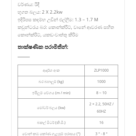
වර්ණය: රිදී
භූගත බලය: 2 X 2.2kw
ඉදිරිපස කදම්භ උඩින් එල්ලීම: 1.3 – 1.7 M
කවුන්ටරය බර: කොන්ක්රීට්, වානේ ආවරණ සහිත
කොන්ක්රීට්, යකඩ-වාත්තු කිරීම
තාක්ෂණික පරාමිතීන්:
ආදර්ශ අංක
ZLP1000
බර බහාලුම් (kg)
1000
ඉසිලුම් වේගය (m / min)
8 ~ 10
2 × 2.2, 50HZ /
මෝටර් බලය (kw)
60HZ
බකල් මිටර් (කි.මී.)
16
වාෙන් කඹ කෝණ ගැලපුම් පරාසය (°)
3 ° - 8 °