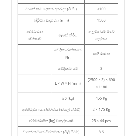
වානේ කඹ දෙකක් අතර දුර (මි.මී.)
≤100
ඉදිරිපස කදම්භය (mm)
1500
අත්හිටවන
ඇලුමිනියම් මිශ්ර
ලොක් කිරීම
වේදිකාව
ලෝහය
වේදිකා රාක්කයේ
තනි රාක්ක
Nr.
වේදිකාව වේ
3
(2500 × 3) × 690
L × W × H (mm)
× 1180
බර (kg)
455 Kg
අත්හිටුවන යාන්ත්රණය (කිලෝ ග්රෑම්)
2 × 175 Kg
ප්රතිශ්ඨාපිත (kg) විකල්පයකි
25 × 44 pcs
වානේ කඹයේ විෂ්කම්භය (මිලි මීටර්)
8.6