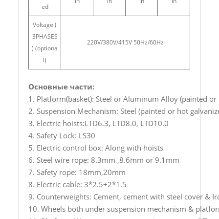
in
in
in
in
ed
Voltage (
3PHASES
220V/380V/415V 50Hz/60Hz
) (optiona
l)
Основные части:
1. Platform(basket): Steel or Aluminum Alloy (painted or
2. Suspension Mechanism: Steel (painted or hot galvaniz
3. Electric hoists:LTD6.3, LTD8.0, LTD10.0
4. Safety Lock: LS30
5. Electric control box: Along with hoists
6. Steel wire rope: 8.3mm ,8.6mm or 9.1mm
7. Safety rope: 18mm,20mm
8. Electric cable: 3*2.5+2*1.5
9. Counterweights: Cement, cement with steel cover & Ir
10. Wheels both under suspension mechanism & platfor