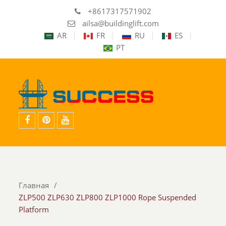
+8617317571902
ailsa@buildinglift.com
AR
FR
RU
ES
PT
facebook
Pinterest
YouTube
Главная
ZLP500 ZLP630 ZLP800 ZLP1000 Rope Suspended
Platform