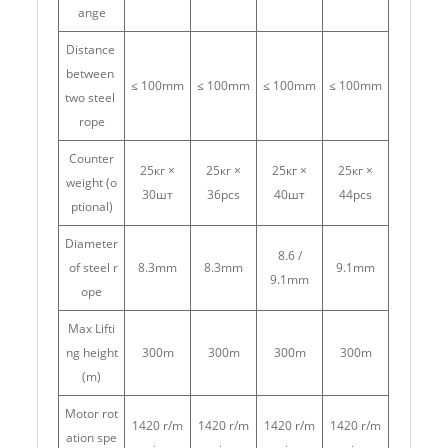
ange
Distance
between
≤ 100mm
≤ 100mm
≤ 100mm
≤ 100mm
two steel
rope
Counter
25кг ×
25кг ×
25кг ×
25кг ×
weight (o
30шт
36pcs
40шт
44pcs
ptional)
Diameter
8.6 /
of steel r
8.3mm
8.3mm
9.1mm
9.1mm
ope
Max Lifti
ng height
300m
300m
300m
300m
(m)
Motor rot
1420 r/m
1420 r/m
1420 r/m
1420 r/m
ation spe