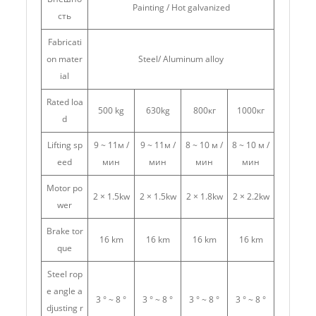
Painting / Hot galvanized
сть
Fabricati
on mater
Steel/ Aluminum alloy
ial
Rated loa
500 kg
630kg
800кг
1000кг
d
Lifting sp
9 ~ 11м /
9 ~ 11м /
8 ~ 10 м /
8 ~ 10 м /
eed
мин
мин
мин
мин
Motor po
2 × 1.5kw
2 × 1.5kw
2 × 1.8kw
2 × 2.2kw
wer
Brake tor
16 km
16 km
16 km
16 km
que
Steel rop
e angle a
3 ° ~ 8 °
3 ° ~ 8 °
3 ° ~ 8 °
3 ° ~ 8 °
djusting r