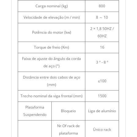
Carga nominal (kg)
800
Velocidade de elevação (m / min)
8 ～ 10
2 × 1,8 50HZ /
Potência do motor (kw)
60HZ
Torque de freio (Km)
16
Faixa de ajuste do ângulo da corda
3 ° - 8 °
de aço (°)
Distância entre dois cabos de aço
≤100
(mm)
Trecho nominal da viga frontal (mm)
1500
Plataforma
Bloqueio
Liga de alumínio
Suspendendo
Nr.Of rack de
Único rack
plataforma