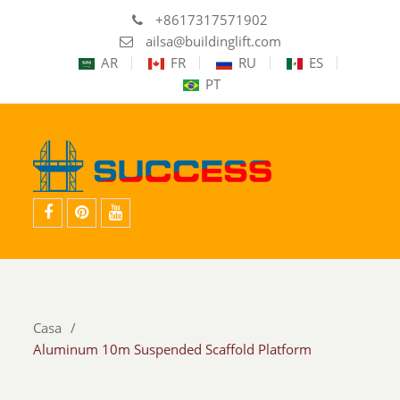
+8617317571902
ailsa@buildinglift.com
AR
FR
RU
ES
PT
Facebook
pinterest
Youtube
Casa
Aluminum 10m Suspended Scaffold Platform