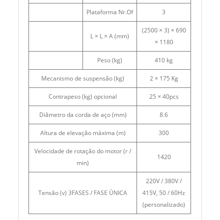
Plataforma Nr.Of
3
(2500 × 3) × 690
L × L × A (mm)
× 1180
Peso (kg)
410 kg
Mecanismo de suspensão (kg)
2 × 175 Kg
Contrapeso (kg) opcional
25 × 40pcs
Diâmetro da corda de aço (mm)
8.6
Altura de elevação máxima (m)
300
Velocidade de rotação do motor (r /
1420
min)
220V / 380V /
Tensão (v) 3FASES / FASE ÚNICA
415V, 50 / 60Hz
(personalizado)