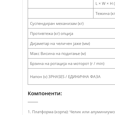
L × W × H 
Тежина (кг
Суспендиран механизам (кг)
Противтежа (кг) опција
Дијаметар на челичен јаже (мм)
Макс Висина на подигање (м)
Брзина на ротација на моторот (r / min)
Напон (v) 3PHASES / ЕДИНИЧНА ФАЗА
Компоненти:
1. Платформа (корпа): Челик или алуминиумс