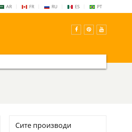
AR
FR
RU
ES
PT
Фејсбук
pinterest
YouTube
Сите производи