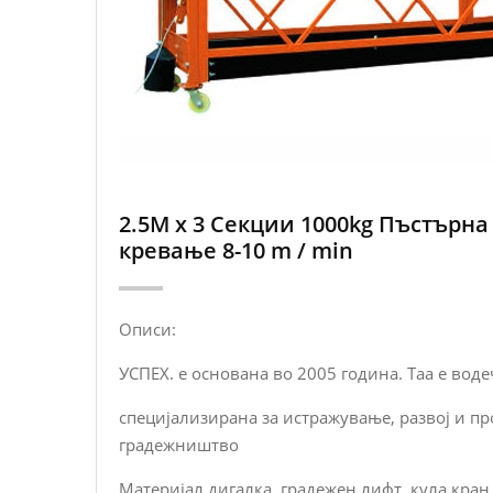
2.5M x 3 Секции 1000kg Пъстърна
кревање 8-10 m / min
Описи:
УСПЕХ. е основана во 2005 година. Таа е во
специјализирана за истражување, развој и п
градежништво
Материјал дигалка, градежен лифт, кула кран,