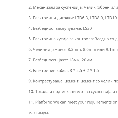
2. Механизам за суспензија: Челик (обоен ил
3. Електрични дигалки: LTD6.3, LTD8.0, LTD10
4. Безбедност заклучување: LS30
5. Електрична кутија за контрола: Заедно со 
6. Челични јажиња: 8.3mm, 8.6mm или 9.1m
7. Безбедносен јаже: 18мм, 20мм
8. Електричен кабел: 3 * 2.5 + 2 * 1.5
9. Контрастувања: цемент, цемент со челик п
10. Тркала и под механизмот за суспензија и
11. Platform: We can meet your requirements o
максимум.