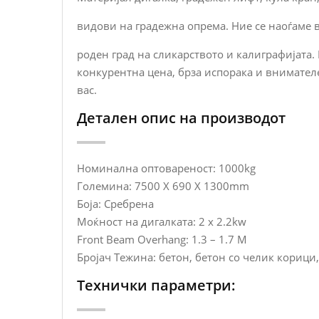
видови на градежна опрема. Ние се наоѓаме в
роден град на сликарството и калиграфијата.
конкурентна цена, брза испорака и внимателе
вас.
Детален опис на производот
Номинална оптовареност: 1000kg
Големина: 7500 X 690 X 1300mm
Боја: Сребрена
Моќност на дигалката: 2 x 2.2kw
Front Beam Overhang: 1.3 – 1.7 M
Бројач Тежина: бетон, бетон со челик корици
Технички параметри: