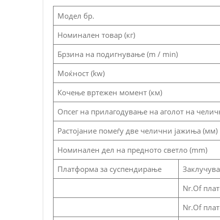
Модел бр.
Номинален товар (кг)
Брзина на подигнување (m / min)
Моќност (kw)
Кочење вртежен момент (км)
Опсег на прилагодување на аголот на челично
Растојание помеѓу две челични јажиња (мм)
Номинален дел на предното светло (mm)
Платформа за суспендирање
Заклучув
Nr.Of пла
Nr.Of пла