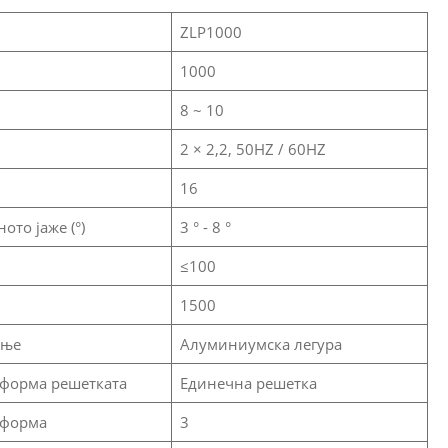
ZLP1000
1000
8 ~ 10
2 × 2,2, 50HZ / 60HZ
16
то јаже (°)
3 ° - 8 °
≤100
1500
ање
Алуминиумска легура
тформа решетката
Единечна решетка
тформа
3