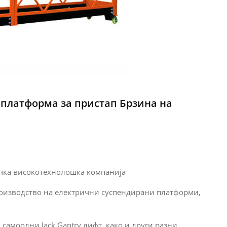
 платформа за пристап Брзина на
дечка високотехнолошка компанија
роизводство на електрични суспендирани платформи,
 самоодни Jack Gantry лифт, како и други разни