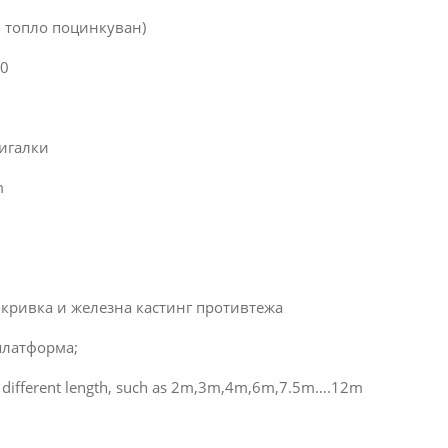
и топло поцинкуван)
.0
дигалки
m
окривка и железна кастинг противтежа
 платформа;
n different length, such as 2m,3m,4m,6m,7.5m….12m