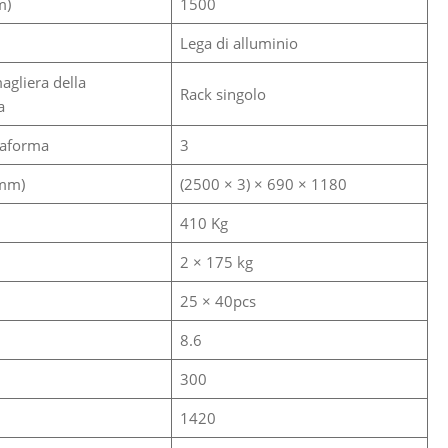
m)
1500
Lega di alluminio
agliera della
Rack singolo
a
taforma
3
(mm)
(2500 × 3) × 690 × 1180
410 Kg
2 × 175 kg
25 × 40pcs
8.6
300
1420