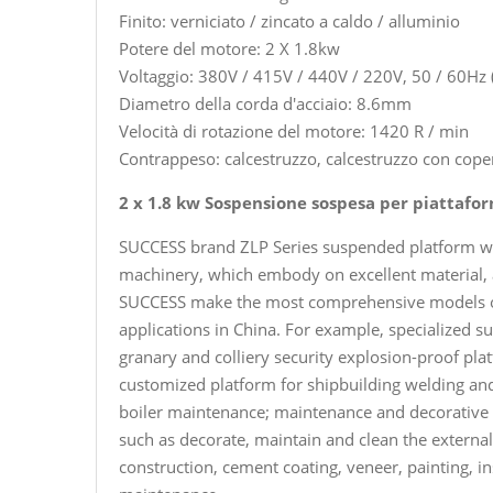
Finito: verniciato / zincato a caldo / alluminio
Potere del motore: 2 X 1.8kw
Voltaggio: 380V / 415V / 440V / 220V, 50 / 60Hz 
Diametro della corda d'acciaio: 8.6mm
Velocità di rotazione del motore: 1420 R / min
Contrappeso: calcestruzzo, calcestruzzo con copert
2 x 1.8 kw Sospensione sospesa per piattaf
SUCCESS brand ZLP Series suspended platform with
machinery, which embody on excellent material, 
SUCCESS make the most comprehensive models of
applications in China. For example, specialized su
granary and colliery security explosion-proof pla
customized platform for shipbuilding welding and
boiler maintenance; maintenance and decorative 
such as decorate, maintain and clean the external 
construction, cement coating, veneer, painting, ins