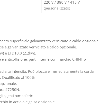
220 V / 380 V / 415 V
(personalizzato)
mento superficiale galvanizzato verniciato e caldo opzionale.
ale galvanizzato verniciato e caldo opzionale.
w) e LTD10.0 (2.2kw).
 e anticollisione, parti interne con marchio CHINT o
o ad alta intensità; Può bloccare immediatamente la corda
; Qualificato al 100%.
opzionale.
tura 47250N.
i agenti atmosferici.
chio in acciaio e ghisa opzionale.