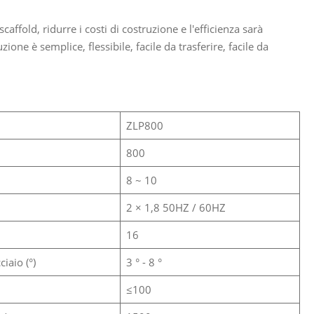
affold, ridurre i costi di costruzione e l'efficienza sarà
ne è semplice, flessibile, facile da trasferire, facile da
ZLP800
800
8 ~ 10
2 × 1,8 50HZ / 60HZ
16
iaio (°)
3 ° - 8 °
≤100