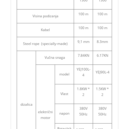
1300
1300
100 m
100 m
Visina podizanja
100 m
100 m
Kabel
9,1 mm
8.3mm
Steel rope (specially-made)
7.84KN
6.17KN
Vučna snaga
YEJ100L-
YEJ90L-4
model
4
1.8KW *
1.5KW *
Vlast
2
2
dizalica
380V
380V
električni
napon
50Hz
50Hz
motor
Rotacijsk