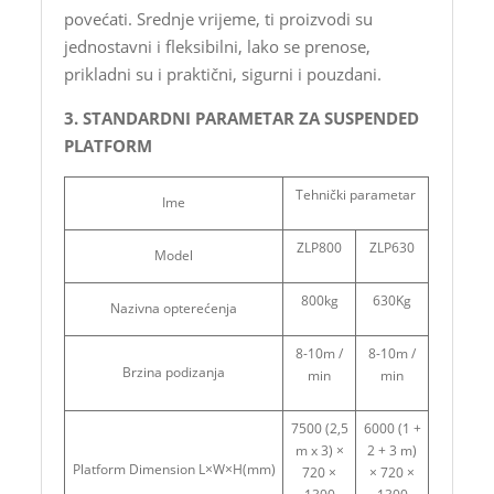
povećati. Srednje vrijeme, ti proizvodi su
jednostavni i fleksibilni, lako se prenose,
prikladni su i praktični, sigurni i pouzdani.
3. STANDARDNI PARAMETAR ZA SUSPENDED
PLATFORM
Tehnički parametar
Ime
ZLP800
ZLP630
Model
800kg
630Kg
Nazivna opterećenja
8-10m /
8-10m /
Brzina podizanja
min
min
7500 (2,5
6000 (1 +
m x 3) ×
2 + 3 m)
Platform Dimension L×W×H(mm)
720 ×
× 720 ×