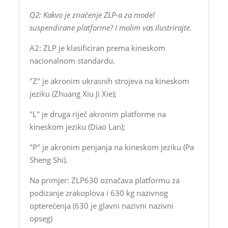
Q2: Kakvo je značenje ZLP-a za model
suspendirane platforme? I molim vas ilustrirajte.
A2: ZLP je klasificiran prema kineskom
nacionalnom standardu.
"Z" je akronim ukrasnih strojeva na kineskom
jeziku (Zhuang Xiu Ji Xie);
"L" je druga riječ akronim platforme na
kineskom jeziku (Diao Lan);
"P" je akronim penjanja na kineskom jeziku (Pa
Sheng Shi).
Na primjer: ZLP630 označava platformu za
podizanje zrakoplova i 630 kg nazivnog
opterećenja (630 je glavni nazivni nazivni
opseg)