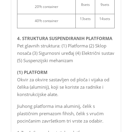
8sets
9sets
20’ft container
13sets
14sets
40’ft container
4. STRUKTURA SUSPENDIRANIH PLATFORMA
Pet glavnih struktura: (1) Platforma (2) Sklop
nosača (3) Sigurnosni uređaj (4) Električni sustav
(5) Suspenzijski mehanizam
(1) PLATFORM
Okvir za okvire sastavljen od ploča i vijaka od
čelika (aluminij), koji se koriste za radnike i
konstrukcijske alate.
Jiuhong platforma ima aluminij, čelik s
plastičnim premazom fihish, čelik s vrućim
pocinčanim završetkom tri vrste za odabir.