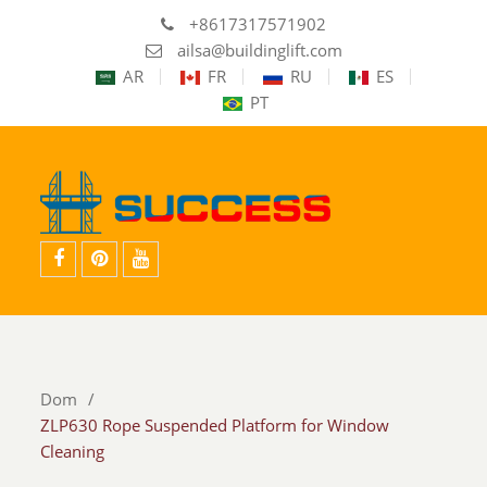
+8617317571902
ailsa@buildinglift.com
AR
FR
RU
ES
PT
facebook
Pinterest
youtube
Dom
ZLP630 Rope Suspended Platform for Window
Cleaning