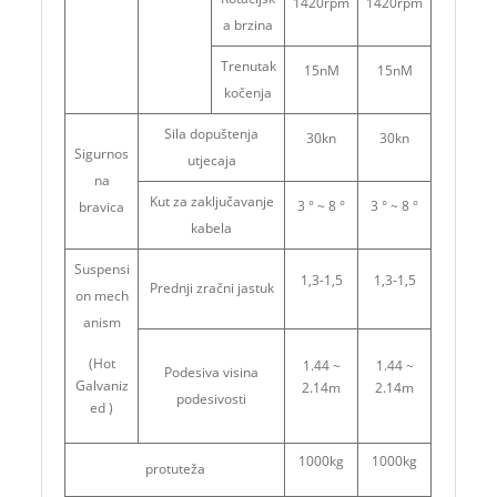
1420rpm
1420rpm
a brzina
Trenutak
15nM
15nM
kočenja
Sila dopuštenja
30kn
30kn
Sigurnos
utjecaja
na
Kut za zaključavanje
3 ° ~ 8 °
3 ° ~ 8 °
bravica
kabela
Suspensi
1,3-1,5
1,3-1,5
Prednji zračni jastuk
on mech
anism
(Hot
1.44 ~
1.44 ~
Podesiva visina
Galvaniz
2.14m
2.14m
podesivosti
ed )
1000kg
1000kg
protuteža