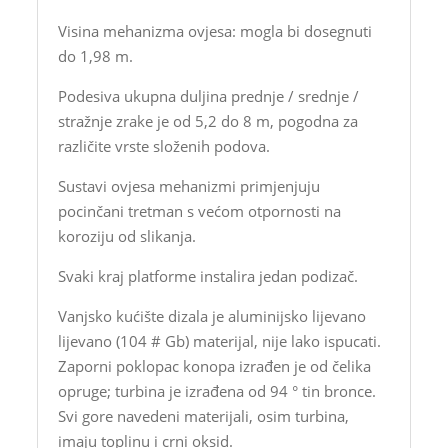
Visina mehanizma ovjesa: mogla bi dosegnuti
do 1,98 m.
Podesiva ukupna duljina prednje / srednje /
stražnje zrake je od 5,2 do 8 m, pogodna za
različite vrste složenih podova.
Sustavi ovjesa mehanizmi primjenjuju
pocinčani tretman s većom otpornosti na
koroziju od slikanja.
Svaki kraj platforme instalira jedan podizač.
Vanjsko kućište dizala je aluminijsko lijevano
lijevano (104 # Gb) materijal, nije lako ispucati.
Zaporni poklopac konopa izrađen je od čelika
opruge; turbina je izrađena od 94 ° tin bronce.
Svi gore navedeni materijali, osim turbina,
imaju toplinu i crni oksid.