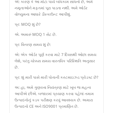
એ: કારણ કે આ મોટા પાયે બાંધકામ સાધનો છે, અમે
નમૂનાઓને મફતમાં પૂરા પાડતા નથી. અમે ઓર્ડર
વોલ્યુમના આધારે ડીસ્કાઉન્ટ આપીશું.
પ્ર: MOQ શું છે?
એ. અમારું MOQ 1 સેટ છે.
પ્ર: વિતરણ સમય શું છે:
એ: એક ઓર્ડર પૂર્ણ કરવા માટે 7 દિવસથી ઓછા સમય
લેશે, પરંતુ ચોક્કસ સમય વાસ્તવિક પરિસ્થિતિ અનુસાર
છે.
પ્ર: શું મારી પાસે મારી પોતાની કસ્ટમાઇઝ્ડ પ્રોડક્ટ છે?
અ: હા, અમે ગુણવત્તા નિયંત્રણ માટે ખૂબ જ મહત્વ
આપીએ છીએ. બજારમાં પ્રયાણ કરવા પહેલાં તમામ
ઉત્પાદનોનું કડક પરીક્ષણ કરવું આવશ્યક છે. અમારા
ઉત્પાદનો CE અને ISO9001 પ્રમાણિત છે.