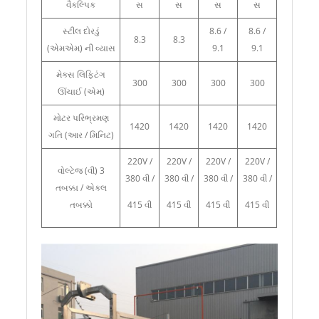
વૈકલ્પિક
સ
સ
સ
સ
સ્ટીલ દોરડું
8.6 /
8.6 /
8.3
8.3
(એમએમ) ની વ્યાસ
9.1
9.1
મેક્સ લિફ્ટિંગ
300
300
300
300
ઊંચાઈ (એમ)
મોટર પરિભ્રમણ
1420
1420
1420
1420
ગતિ (આર / મિનિટ)
220V /
220V /
220V /
220V /
વોલ્ટેજ (વી) 3
380 વી /
380 વી /
380 વી /
380 વી /
તબક્કા / એકલ
તબક્કો
415 વી
415 વી
415 વી
415 વી