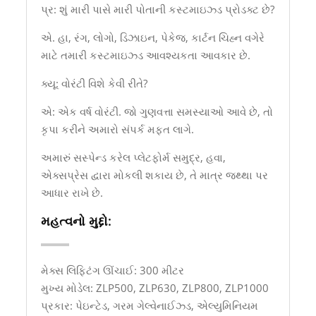
પ્ર: શું મારી પાસે મારી પોતાની કસ્ટમાઇઝ્ડ પ્રોડક્ટ છે?
એ. હા, રંગ, લોગો, ડિઝાઇન, પેકેજ, કાર્ટન ચિહ્ન વગેરે
માટે તમારી કસ્ટમાઇઝ્ડ આવશ્યકતા આવકાર છે.
ક્યૂ: વોરંટી વિશે કેવી રીતે?
એ: એક વર્ષ વોરંટી. જો ગુણવત્તા સમસ્યાઓ આવે છે, તો
કૃપા કરીને અમારો સંપર્ક મફત લાગે.
અમારું સસ્પેન્ડ કરેલ પ્લેટફોર્મ સમુદ્ર, હવા,
એક્સપ્રેસ દ્વારા મોકલી શકાય છે, તે માત્ર જથ્થા પર
આધાર રાખે છે.
મહત્વનો મુદ્દો:
મેક્સ લિફ્ટિંગ ઊંચાઈ: 300 મીટર
મુખ્ય મોડેલ: ZLP500, ZLP630, ZLP800, ZLP1000
પ્રકાર: પેઇન્ટેડ, ગરમ ગેલ્વેનાઈઝ્ડ, એલ્યુમિનિયમ