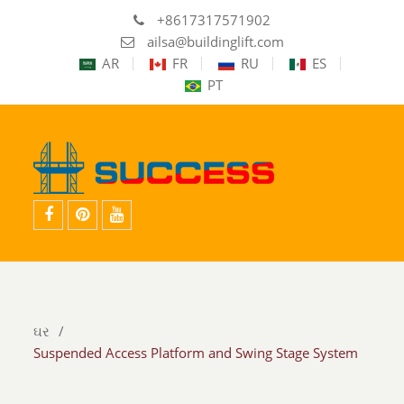
+8617317571902
ailsa@buildinglift.com
AR
FR
RU
ES
PT
ફેસબુક
pinterest
યુ
ટ્યુબ
ઘર
Suspended Access Platform and Swing Stage System