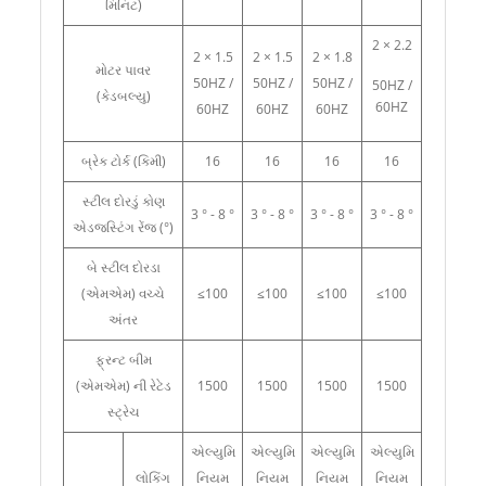
મિનિટ)
2 × 2.2
2 × 1.5
2 × 1.5
2 × 1.8
મોટર પાવર
50HZ /
50HZ /
50HZ /
50HZ /
(કેડબલ્યુ)
60HZ
60HZ
60HZ
60HZ
બ્રેક ટોર્ક (કિમી)
16
16
16
16
સ્ટીલ દોરડું કોણ
3 ° - 8 °
3 ° - 8 °
3 ° - 8 °
3 ° - 8 °
એડજસ્ટિંગ રેંજ (°)
બે સ્ટીલ દોરડા
(એમએમ) વચ્ચે
≤100
≤100
≤100
≤100
અંતર
ફ્રન્ટ બીમ
(એમએમ) ની રેટેડ
1500
1500
1500
1500
સ્ટ્રેચ
એલ્યુમિ
એલ્યુમિ
એલ્યુમિ
એલ્યુમિ
લોકિંગ
નિયમ
નિયમ
નિયમ
નિયમ