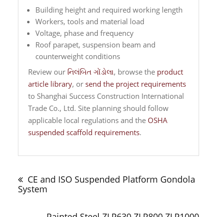
Building height and required working length
Workers, tools and material load
Voltage, phase and frequency
Roof parapet, suspension beam and
counterweight conditions
Review our
નિલંબિત ગોંડોલા
, browse the
product
article library
, or
send the project requirements
to Shanghai Success Construction International
Trade Co., Ltd. Site planning should follow
applicable local regulations and the
OSHA
suspended scaffold requirements
.
પોસ્ટ
સંશોધક
CE and ISO Suspended Platform Gondola
System
Painted Steel ZLP630 ZLP800 ZLP1000