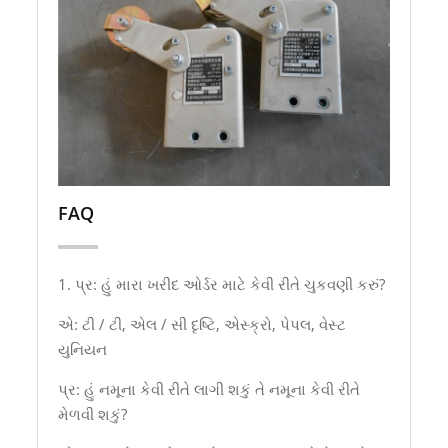
FAQ
1. પ્ર: હું મારા ખરીદ ઓર્ડર માટે કેવી રીતે ચુકવણી કરું?
એ: ટી / ટી, એલ / સી દૃષ્ટિ, એસ્ક્રો, પેપલ, વેસ્ટ
યુનિયન
પ્ર: હું નમૂના કેવી રીતે લાગી શકું તે નમૂના કેવી રીતે
મેળવી શકું?