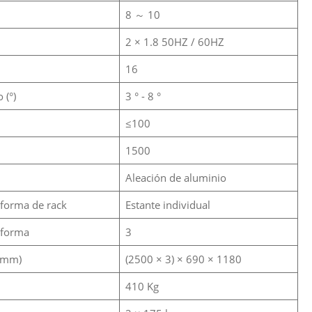
8 ～ 10
2 × 1.8 50HZ / 60HZ
16
 (°)
3 ° - 8 °
≤100
1500
Aleación de aluminio
aforma de rack
Estante individual
aforma
3
(mm)
(2500 × 3) × 690 × 1180
410 Kg