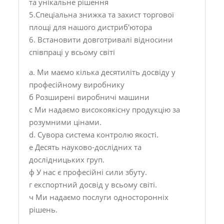
та унікальне рішення
5.Спеціальна знижка та захист торгової
площі для нашого дистриб'ютора
6. Встановити довготривалі відносини
співпраці у всьому світі
a. Ми маємо кілька десятиліть досвіду у
професійному виробнику
б Розширені виробничі машини
с Ми надаємо високоякісну продукцію за
розумними цінами.
d. Сувора система контролю якості.
е Десять науково-дослідних та
дослідницьких груп.
ф У нас є професійні сили збуту.
г експортний досвід у всьому світі.
ч Ми надаємо послуги односторонніх
рішень.