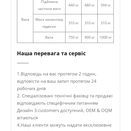
Підйомна
440 кг
480 кг
594 кг
частина ваги
Вага
Маса механізму
310 кг
310 кг
310 кг
підвіски
Вага
750 кг
900 кг
1000 кг
Наша перевага та сервіс
1.Відповідь на вас протягом 2 годин,
відповісти на ваш запит протягом 24
робочих днів
2. Спеціалізовані технічні фахівці та продажі
відповідають специфічним питанням
Дизайн 3.customers доступний, OEM & OQM
вітаються
4.Наші клієнти можуть надати ексклюзивне