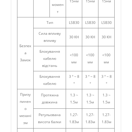
15нм
15нм
15нм
момен
т
Тип
LSB30
LSB30
LSB30
Сила впливу
30 КН
30 КН
30 КН
впливу
Безпек
Блокування
а
<100
<100
<100
кабелю
Замок
мм
мм
мм
відстань
Блокування
3 ° ~ 8
3 ° ~ 8
3 ° ~ 8
кабелю
°
°
°
Призу
Протяжна
1.3 ~
1.3 ~
1.3 ~
пинен
довжина
1.5м
1.5м
1.5м
о
Регульована
1.27-
1.27-
1.27-
механі
висота балки
1.83м
1.83м
1.83м
зм