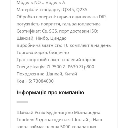
Модель NO .: модель A
Матеріали стандарту: Q345, Q235
Обробка поверхні: гаряча оцинкована DIP,
потужність покриття, гальванопластика
Сертифікат: Ce, SGS, порт доставки ISO:
Шанхай, Нінбо, Циндао
Виробнича здатність: 10 комплектів на день
Торгова марка: безпечно
Транспортний пакет: сталевий каркас
Специфікація: ZLP500 ZLP630 ZLp800
Походження: Шанхай, Китай
Код HS: 73084000
Інформація про компанію
Шанхай Успіх Будівництво Міжнародна
Торгівля Лтд знаходиться Шньгай ,. Наш
завод займає площу 5000 квадратних