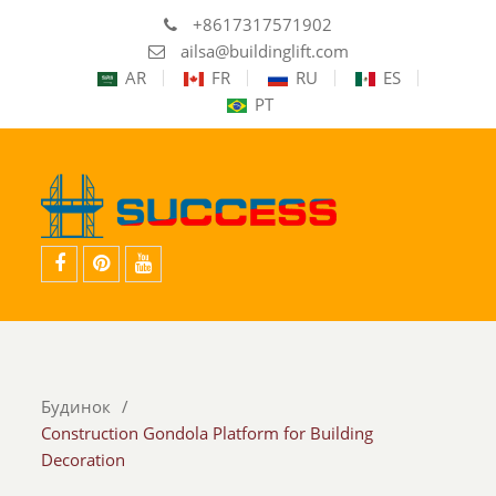
+8617317571902
ailsa@buildinglift.com
AR
FR
RU
ES
PT
facebook
pinterest
youtube
Будинок
Construction Gondola Platform for Building
Decoration