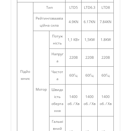
Тип
LTD5
LTD6.3
LTD8
Рейтинговаавіа
4.9KN
6.17KN
7.84KN
ційна сила
Потуж
1,1 КВт
1,5KW
1.8KW
ність
Напруг
220В
220В
220В
а
Підйо
Частот
60Гц
60Гц
60Гц
мник
а
Мотор
Швидк
ість
1400
1400
1400
оберта
об. / Хв
об. / Хв
об. / Хв
ння
Гальмі
вний