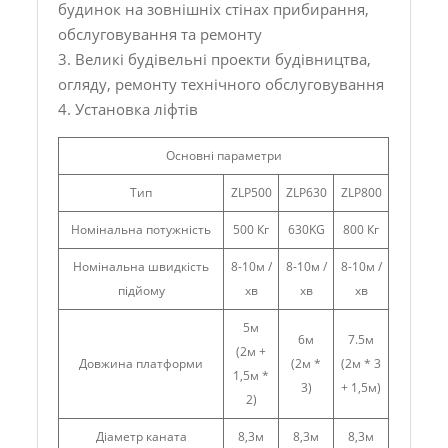
будинок на зовнішніх стінах прибирання,
обслуговування та ремонту
3. Великі будівельні проекти будівництва,
огляду, ремонту технічного обслуговування
4. Установка ліфтів
Основні параметри
Тип
ZLP500
ZLP630
ZLP800
Номінальна потужність
500 Кг
630KG
800 Кг
Номінальна швидкість
8-10м /
8-10м /
8-10м /
підйому
хв
хв
хв
5м
6м
7.5м
(2м +
Довжина платформи
(2м *
(2м * 3
1,5м *
3)
+ 1,5м)
2)
Діаметр каната
8,3м
8,3м
8,3м