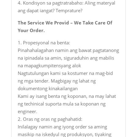
4. Kondisyon sa pagtratrabaho: Aling materyal
ang dapat iangat? Temprature?
The Service We Provid – We Take Care Of
Your Order.
1. Propesyonal na benta:
Pinahahalagahan namin ang bawat pagtatanong
na ipinadala sa amin, siguraduhin ang mabilis
na mapagkumpitensyang alok
Nagtutulungan kami sa kostumer na mag-bid
ng mga tender. Magbigay ng lahat ng
dokumentong kinakailangan
Kami ay isang benta ng koponan, na may lahat
ng techinical suporta mula sa koponan ng
engineer.
2. Oras ng oras ng paghahatid:
Inilalagay namin ang iyong order sa aming
masikip na iskedyul ng produksyon, tiyaking