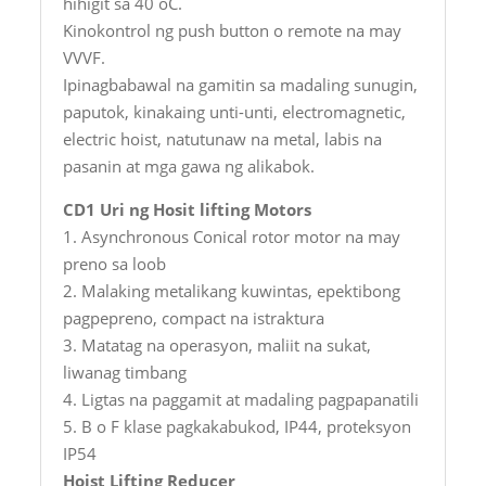
hihigit sa 40 oC.
Kinokontrol ng push button o remote na may
VVVF.
Ipinagbabawal na gamitin sa madaling sunugin,
paputok, kinakaing unti-unti, electromagnetic,
electric hoist, natutunaw na metal, labis na
pasanin at mga gawa ng alikabok.
CD1 Uri ng Hosit lifting Motors
1. Asynchronous Conical rotor motor na may
preno sa loob
2. Malaking metalikang kuwintas, epektibong
pagpepreno, compact na istraktura
3. Matatag na operasyon, maliit na sukat,
liwanag timbang
4. Ligtas na paggamit at madaling pagpapanatili
5. B o F klase pagkakabukod, IP44, proteksyon
IP54
Hoist Lifting Reducer