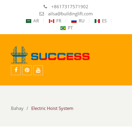
+8617317571902
ailsa@buildinglift.com
AR
FR
RU
ES
PT
facebook
pinterest
youtube
Bahay
Electric Hoist System