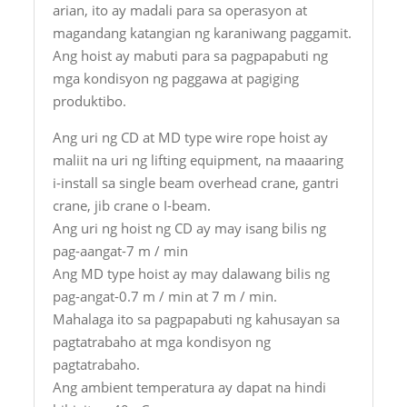
arian, ito ay madali para sa operasyon at
magandang katangian ng karaniwang paggamit.
Ang hoist ay mabuti para sa pagpapabuti ng
mga kondisyon ng paggawa at pagiging
produktibo.
Ang uri ng CD at MD type wire rope hoist ay
maliit na uri ng lifting equipment, na maaaring
i-install sa single beam overhead crane, gantri
crane, jib crane o I-beam.
Ang uri ng hoist ng CD ay may isang bilis ng
pag-aangat-7 m / min
Ang MD type hoist ay may dalawang bilis ng
pag-angat-0.7 m / min at 7 m / min.
Mahalaga ito sa pagpapabuti ng kahusayan sa
pagtatrabaho at mga kondisyon ng
pagtatrabaho.
Ang ambient temperatura ay dapat na hindi