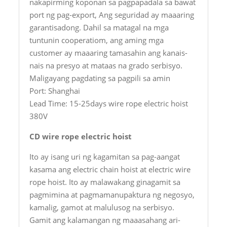
nakapirming koponan sa pagpapadala sa bawat
port ng pag-export, Ang seguridad ay maaaring
garantisadong. Dahil sa matagal na mga
tuntunin cooperatiom, ang aming mga
customer ay maaaring tamasahin ang kanais-
nais na presyo at mataas na grado serbisyo.
Maligayang pagdating sa pagpili sa amin
Port: Shanghai
Lead Time: 15-25days wire rope electric hoist
380V
CD wire rope electric hoist
Ito ay isang uri ng kagamitan sa pag-aangat
kasama ang electric chain hoist at electric wire
rope hoist. Ito ay malawakang ginagamit sa
pagmimina at pagmamanupaktura ng negosyo,
kamalig, gamot at malulusog na serbisyo.
Gamit ang kalamangan ng maaasahang ari-