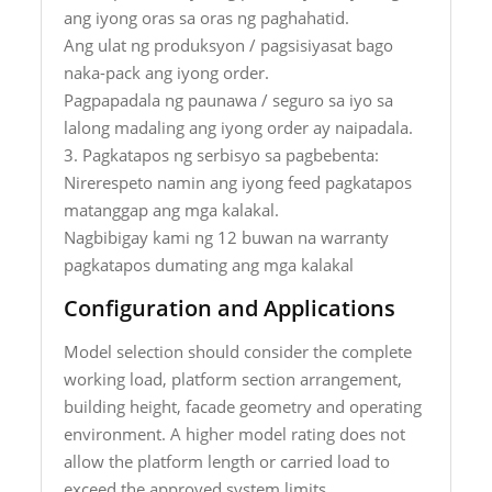
ang iyong oras sa oras ng paghahatid.
Ang ulat ng produksyon / pagsisiyasat bago
naka-pack ang iyong order.
Pagpapadala ng paunawa / seguro sa iyo sa
lalong madaling ang iyong order ay naipadala.
3. Pagkatapos ng serbisyo sa pagbebenta:
Nirerespeto namin ang iyong feed pagkatapos
matanggap ang mga kalakal.
Nagbibigay kami ng 12 buwan na warranty
pagkatapos dumating ang mga kalakal
Configuration and Applications
Model selection should consider the complete
working load, platform section arrangement,
building height, facade geometry and operating
environment. A higher model rating does not
allow the platform length or carried load to
exceed the approved system limits.