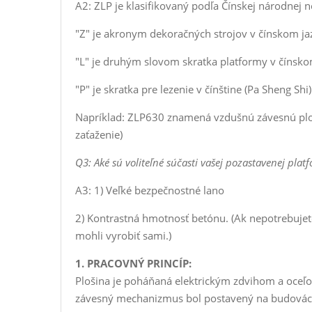
A2: ZLP je klasifikovaný podľa Čínskej národnej 
"Z" je akronym dekoračných strojov v čínskom jaz
"L" je druhým slovom skratka platformy v čínsko
"P" je skratka pre lezenie v čínštine (Pa Sheng Shi)
Napríklad: ZLP630 znamená vzdušnú závesnú ploš
zaťaženie)
Q3: Aké sú voliteľné súčasti vašej pozastavenej plat
A3: 1) Veľké bezpečnostné lano
2) Kontrastná hmotnosť betónu. (Ak nepotrebuje
mohli vyrobiť sami.)
1. PRACOVNÝ PRINCÍP:
Plošina je poháňaná elektrickým zdvihom a oceľo
závesný mechanizmus bol postavený na budovách