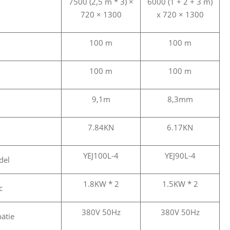
7500 (2,5 m * 3) ×
6000 (1 + 2 + 3 m)
720 × 1300
x 720 × 1300
100 m
100 m
100 m
100 m
9,1m
8,3mm
7.84KN
6.17KN
YEJ100L-4
YEJ90L-4
del
1.8KW * 2
1.5KW * 2
c
380V 50Hz
380V 50Hz
ätie