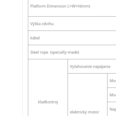
Platform Dimension L×W×H(mm)
Výška zdvihu
kábel
Steel rope (specially-made)
Vyťahovanie napájania
Mo
Mo
kladkostroj
Nap
elektrický motor