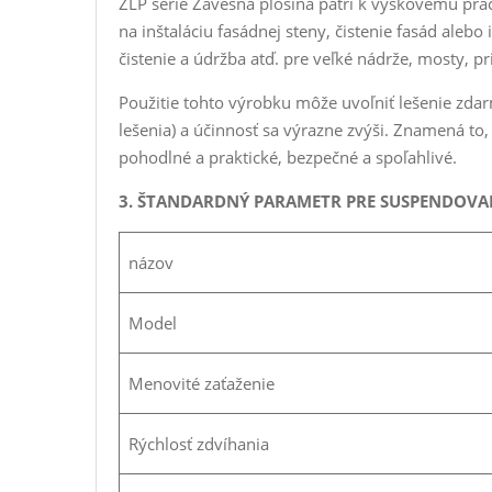
ZLP série Závesná plošina patrí k výškovému pr
na inštaláciu fasádnej steny, čistenie fasád alebo
čistenie a údržba atď. pre veľké nádrže, mosty, p
Použitie tohto výrobku môže uvoľniť lešenie zdar
lešenia) a účinnosť sa výrazne zvýši. Znamená to,
pohodlné a praktické, bezpečné a spoľahlivé.
3. ŠTANDARDNÝ PARAMETR PRE SUSPENDOV
názov
Model
Menovité zaťaženie
Rýchlosť zdvíhania