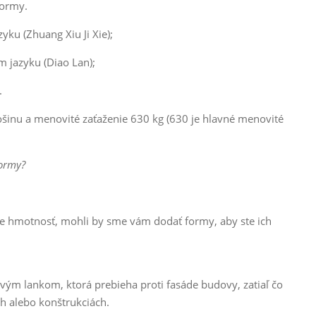
normy.
yku (Zhuang Xiu Ji Xie);
m jazyku (Diao Lan);
.
inu a menovité zaťaženie 630 kg (630 je hlavné menovité
formy?
te hmotnosť, mohli by sme vám dodať formy, aby ste ich
vým lankom, ktorá prebieha proti fasáde budovy, zatiaľ čo
 alebo konštrukciách.