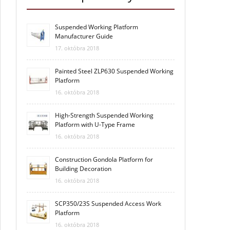
Suspended Working Platform
Manufacturer Guide
17. októbra 2018
Painted Steel ZLP630 Suspended Working
Platform
16. októbra 2018
High-Strength Suspended Working
Platform with U-Type Frame
16. októbra 2018
Construction Gondola Platform for
Building Decoration
16. októbra 2018
SCP350/23S Suspended Access Work
Platform
16. októbra 2018