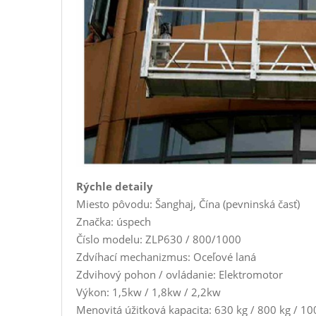
Rýchle detaily
Miesto pôvodu: Šanghaj, Čína (pevninská časť)
Značka: úspech
Číslo modelu: ZLP630 / 800/1000
Zdvíhací mechanizmus: Oceľové laná
Zdvihový pohon / ovládanie: Elektromotor
Výkon: 1,5kw / 1,8kw / 2,2kw
Menovitá úžitková kapacita: 630 kg / 800 kg / 10