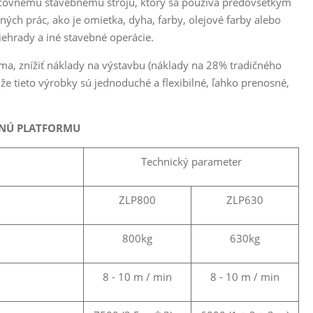
acovnému stavebnému stroju, ktorý sa používa predovšetkým
 iných prác, ako je omietka, dyha, farby, olejové farby alebo
riehrady a iné stavebné operácie.
ma, znížiť náklady na výstavbu (náklady na 28% tradičného
 že tieto výrobky sú jednoduché a flexibilné, ľahko prenosné,
ANÚ PLATFORMU
Technický parameter
ZLP800
ZLP630
800kg
630kg
8 - 10 m / min
8 - 10 m / min