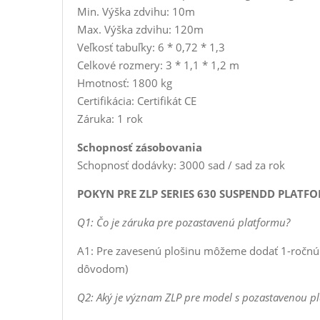
Min. Výška zdvihu: 10m
Max. Výška zdvihu: 120m
Veľkosť tabuľky: 6 * 0,72 * 1,3
Celkové rozmery: 3 * 1,1 * 1,2 m
Hmotnosť: 1800 kg
Certifikácia: Certifikát CE
Záruka: 1 rok
Schopnosť zásobovania
Schopnosť dodávky: 3000 sad / sad za rok
POKYN PRE ZLP SERIES 630 SUSPENDD PLATF
Q1: Čo je záruka pre pozastavenú platformu?
A1: Pre zavesenú plošinu môžeme dodať 1-ročnú 
dôvodom)
Q2: Aký je význam ZLP pre model s pozastavenou pla