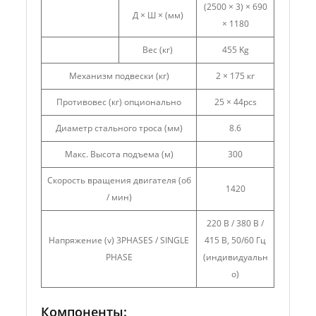
(2500 × 3) × 690
Д × Ш × (мм)
× 1180
Вес (кг)
455 Kg
Механизм подвески (кг)
2 × 175 кг
Противовес (кг) опционально
25 × 44pcs
Диаметр стального троса (мм)
8.6
Макс. Высота подъема (м)
300
Скорость вращения двигателя (об
1420
/ мин)
220 В / 380 В /
Напряжение (v) 3PHASES / SINGLE
415 В, 50/60 Гц
PHASE
(индивидуальн
о)
Компоненты: