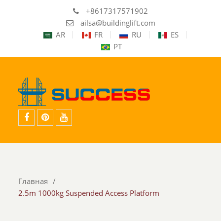
+8617317571902
ailsa@buildinglift.com
AR
FR
RU
ES
PT
facebook
Pinterest
YouTube
Главная
2.5m 1000kg Suspended Access Platform