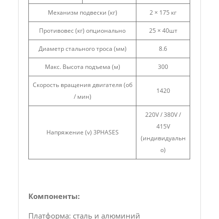
Механизм подвески (кг)
2 × 175 кг
Противовес (кг) опционально
25 × 40шт
Диаметр стального троса (мм)
8.6
Макс. Высота подъема (м)
300
Скорость вращения двигателя (об
1420
/ мин)
220V / 380V /
415V
Напряжение (v) 3PHASES
(индивидуальн
о)
Компоненты:
Платформа: сталь и алюминий