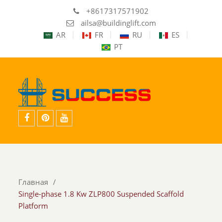
+8617317571902
ailsa@buildinglift.com
AR
FR
RU
ES
PT
facebook
Pinterest
YouTube
Главная
Single-phase 1.8 Kw ZLP800 Suspended Scaffold
Platform