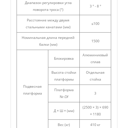
Диапазон регулировки угла
3 ° - 8 °
поворота троса (°)
Расстояние между двумя
≤100
стальными канатами (мм)
Номинальная длина передней
1500
балки (мм)
Алюминиевый
Блокировка
сплав
Высота стойки
Отдельная
платформы
стойка
Подвесная
Платформа
платформа
3
Nr.Of
(2500 × 3) × 690
Д × Ш × (мм)
× 1180
Вес (кг)
410 кг