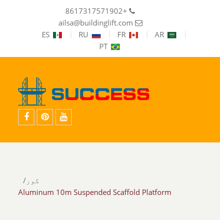
+8617317571902
ailsa@buildinglift.com
ES
RU
FR
AR
PT
youtube
پنترسټ
فیسبوک
کور
Aluminum 10m Suspended Scaffold Platform