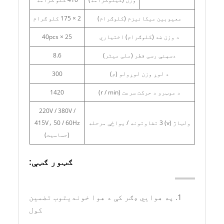
معیوبین میکانیزم (کلوګرام)
2 × 175 کلو ګرام
د وزن ضد (کلوګرام) اختیاري
25 × 40pcs
دسپنې رسی قطر (ملی میٹر)
8.6
د لوړ وزن لوړولو (م)
300
د موټرو د حرکت سرعت (r / min)
1420
220V / 380V /
ولټاژ (v) 3 تفاوتونه / یواځې مرحله
415V، 50 / 60Hz
(حساسیت)
ګټور ګټې:
1. په هوایي ډګر کې د هوا خونديتوب تضمین
کول