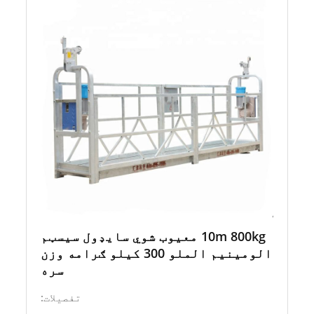
10m 800kg معیوب شوي سایډول سیسټم
الومینیم الملو 300 کیلو ګرامه وزن
سره
تفصيلات: