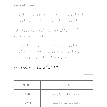
بیا رغاونه.
.3 د لوړ پوړو ودانیو د بهرني دیوالونو
نصبولو پروژو او نورو ساختماني کارونو.
.4 د الوتکې هوايي ډګر، لوی برج، پل،
بندونه او لوی چیمني.
.5 د لوړ لوړو ودانیو لیوالتیا نصب او
ساتنه، د الوتکې جوړونې صنعت، سیګنګ کولو
برخی، د جنګ ویلپس ویلډنګ ساتل.
تخنیکي پیرامیټونه:
ماډل نمبر
ZLP800
درجه بندي (کيلوګرامه)
800
د لیږد سرعت (م / منٹ)
8 ~ 10