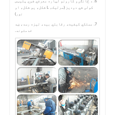
6. د ځانګړو کارونو لپاره معرفي شوي پلیټس
کولی شي دودیز (سرلیک، L شکل، یو شکل، او
نور)
7. مسلکي کیفیت، رقابتي بیه، تیزه رسه، ښه
خدمتونه.