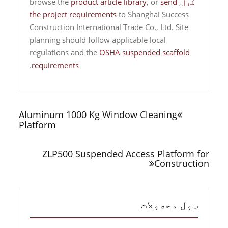
کړل
, browse the
send
, or
product article library
the project requirements
to Shanghai Success
Construction International Trade Co., Ltd. Site
planning should follow applicable local
regulations and the
OSHA suspended scaffold
.
requirements
ليکنه
چليدنه
Aluminum 1000 Kg Window Cleaning
Platform
ZLP500 Suspended Access Platform for
Construction
ټول محصولات