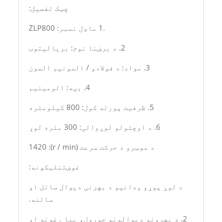
چټک تفصیل:
.1 ماډل نمبر: ZLP800
2. د برښنا نوم: بریالیتوب
3. مواد: د فولادو / المونیم المون
4. بڼه: الومینیم
5. ظرفیت پورته کول: 800 کیلومتره
6. د اوچتولو لوړوالی: 300 متره لوړ
د موټرو د حرکت سرعت (r / min): 1420
غوښتنلیکونه:
د لوړ پوړو ودانیو د بهرنی دیوال ساتل او
ساتنه.
2. د بهرونو دیوالونو جوړول، بیا رغونه او