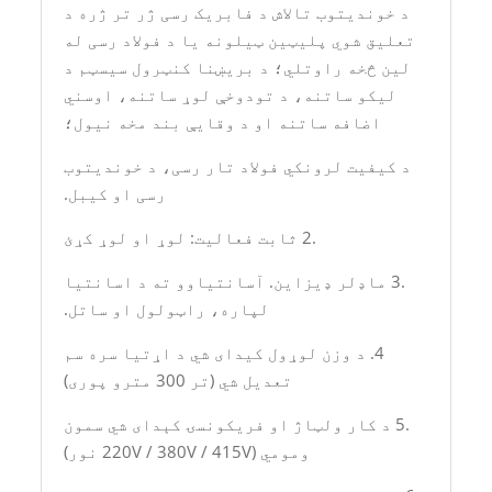
د خوندیتوب تالاش د فابریک رسی ژر تر ژره د
تعلیق شوي پلیټین ټیلونه یا د فولاد رسی له
لین څخه راوتلي؛ د بریښنا کنټرول سیسټم د
لیکو ساتنه، د تودوخې لوړ ساتنه، اوسني
اضافه ساتنه او د وقایې بند مخه نیول؛
د کیفیت لرونکي فولاد تار رسی، د خوندیتوب
رسی او کیبل.
.2 ثابت فعالیت: لوړ او لوړ کړئ
.3 ماډلر ډیزاین. آسانتیاوو ته د اسانتیا
لپاره، راټولول او ساتل.
4. د وزن لوړول کیدای شي د اړتیا سره سم
تعدیل شي (تر 300 مترو پوری)
.5 د کار ولټاژ او فریکونسۍ کېدای شي سمون
ومومي (220V / 380V / 415V نور)