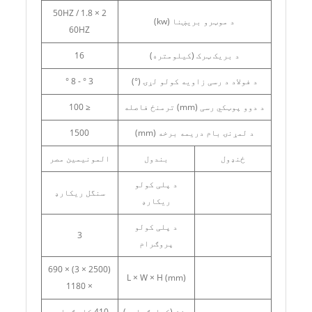
2 × 1.8 50HZ /
د موټرو بریښنا (kw)
60HZ
د بریک ټرک (کیلومتره)
16
د فولاد د رسی زاویه کولو لړۍ (°)
3 ° - 8 °
د دوو پوټکي رسی (mm) ترمنځ فاصله
≤ 100
د لمړنۍ بام دریمه برخه (mm)
1500
ځنډول
بندول
المونیمین مصر
د پلی کولو
سنگل ریکارډ
ریکارډ
د پلی کولو
3
پروګرام
(2500 × 3) × 690
L × W × H (mm)
× 1180
وزن (کيلوګرامه)
410 کلو ګرامه