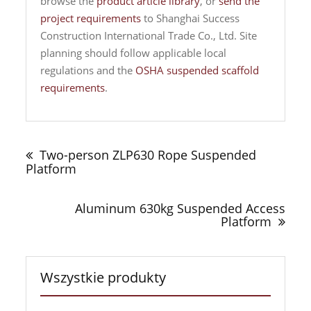
browse the
product article library
, or
send the
project requirements
to Shanghai Success
Construction International Trade Co., Ltd. Site
planning should follow applicable local
regulations and the
OSHA suspended scaffold
requirements
.
Nawigacja
wpisu
Two-person ZLP630 Rope Suspended
Platform
Aluminum 630kg Suspended Access
Platform
Wszystkie produkty