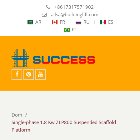
+8617317571902
ailsa@buildinglift.com
AR
FR
RU
ES
PT
Facebook
pinterest
youtube
Dom
Single-phase 1.8 Kw ZLP800 Suspended Scaffold
Platform