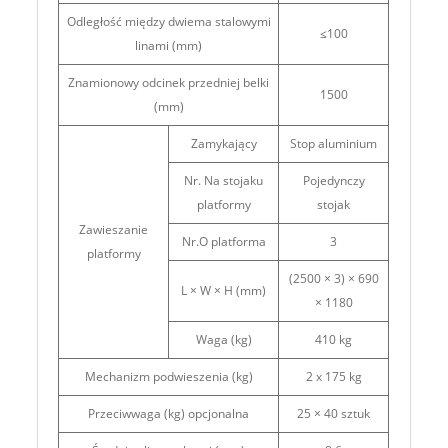
Odległość między dwiema stalowymi
≤100
linami (mm)
Znamionowy odcinek przedniej belki
1500
(mm)
Zamykający
Stop aluminium
Nr. Na stojaku
Pojedynczy
platformy
stojak
Zawieszanie
Nr.O platforma
3
platformy
(2500 × 3) × 690
L × W × H (mm)
× 1180
Waga (kg)
410 kg
Mechanizm podwieszenia (kg)
2 x 175 kg
Przeciwwaga (kg) opcjonalna
25 × 40 sztuk