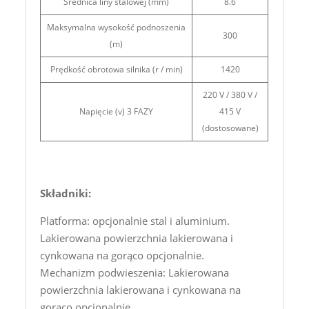
Średnica liny stalowej (mm)
8.6
Maksymalna wysokość podnoszenia
300
(m)
Prędkość obrotowa silnika (r / min)
1420
220 V / 380 V /
Napięcie (v) 3 FAZY
415 V
(dostosowane)
Składniki:
Platforma: opcjonalnie stal i aluminium.
Lakierowana powierzchnia lakierowana i
cynkowana na gorąco opcjonalnie.
Mechanizm podwieszenia: Lakierowana
powierzchnia lakierowana i cynkowana na
gorąco opcjonalnie.