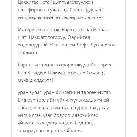
Цахилгаан станцыг түдгэлзүүлсэн
платформын судалгаа, боловсруулалт,
үйлдвэрлэлийн чиглэлээр мэргэшсэн
Материалыг өргөх, Барилгын цахилгаан
шат, Цамхагт тогоруу, Өөрийгөө
хөдөлгүүртэй Жак Гантри Лифт, бусад олон
төрлийн
барилгын тоног төхөөрөмжүүдийн төрөл.
Бид Хятадын Шаньду мужийн Gaotang
мужид алдартай
уран зураг, уран бичлэгийн төрсөн нутаг.
Бид бүх төрлийн үйлчлүүлэгчдэд хүчтэй
чанар, өрсөлдөхүйц үнэ, түргэн шуурхай
үйлчилгээ, үзэл бодлоо илэрхийлэх
үйлчилгээ үзүүлж чадна. Бид танд
тохируулан өөрчилж болно.