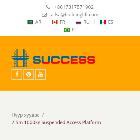
+8617317571902
ailsa@buildinglift.com
AR
FR
RU
ES
PT
Facebook
pinterest
youtube
Нүүр хуудас
2.5m 1000kg Suspended Access Platform