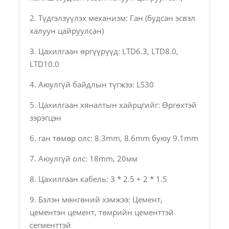
2. Түдгэлзүүлэх механизм: Ган (будсан эсвэл
халуун цайруулсан)
3. Цахилгаан өргүүрүүд: LTD6.3, LTD8.0,
LTD10.0
4. Аюулгүй байдлын түгжээ: LS30
5. Цахилгаан хяналтын хайрцгийг: Өргөхтэй
зэрэгцэн
6. ган төмөр олс: 8.3mm, 8.6mm буюу 9.1mm
7. Аюулгүй олс: 18mm, 20мм
8. Цахилгаан кабель: 3 * 2.5 + 2 * 1.5
9. Бэлэн мөнгөний хэмжээ: Цемент,
цементэн цемент, төмрийн цементтэй
сегменттэй