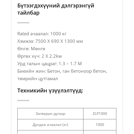
Бүтээгдэхүүний дэлгэрэнгүй
тайлбар
Rated ачаалал: 1000 кг
Хэмжээ: 7500 X 690 X 1300 мм
Өнгө: Мөнгө
Өргөх хүч: 2 X 2.2kw
Урд талын цацраг: 1.3 – 1.7 М
Биеийн жин: Бетон, ган бетоноор бетон,
төмрийн цутгамал
Техникийн үзүүлэлтүүд:
Загварын дугаар
ZLP1000
Дундаж ачаалал (кг)
1000