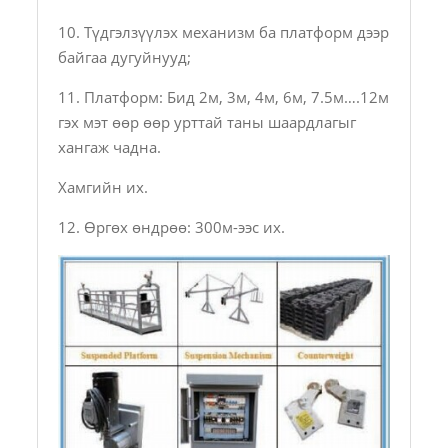
10. Түдгэлзүүлэх механизм ба платформ дээр
байгаа дугуйнууд;
11. Платформ: Бид 2м, 3м, 4м, 6м, 7.5м….12м
гэх мэт өөр өөр урттай таны шаардлагыг
хангаж чадна.
Хамгийн их.
12. Өргөх өндрөө: 300м-ээс их.