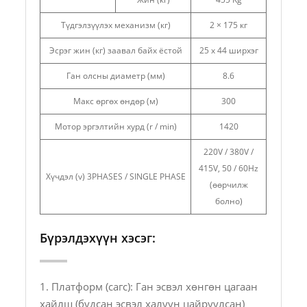
Түдгэлзүүлэх механизм (кг)
2 × 175 кг
Эсрэг жин (кг) заавал байх ёстой
25 х 44 ширхэг
Ган олсны диаметр (мм)
8.6
Макс өргөх өндөр (м)
300
Мотор эргэлтийн хурд (r / min)
1420
220V / 380V /
415V, 50 / 60Hz
Хүчдэл (v) 3PHASES / SINGLE PHASE
(өөрчилж
болно)
Бүрэлдэхүүн хэсэг:
1. Платформ (сагс): Ган эсвэл хөнгөн цагаан
хайлш (будсан эсвэл халуун цайруулсан)