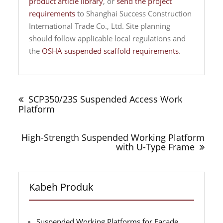
product article library
, or
send the project
requirements
to Shanghai Success Construction
International Trade Co., Ltd. Site planning
should follow applicable local regulations and
the
OSHA suspended scaffold requirements
.
Navigasi
tulisan
SCP350/23S Suspended Access Work
Platform
High-Strength Suspended Working Platform
with U-Type Frame
Kabeh Produk
Suspended Working Platforms for Facade