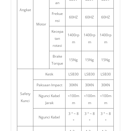
an
Angkat
Frekue
60HZ
60HZ
60HZ
nsi
Motor
Kecepa
1400rp
1400rp
1400rp
tan
m
m
m
rotasi
Brake
15Ng
15Ng
15Ng
Torque
Ketik
LSB30
LSB30
LSB30
Paksaan Impact
30KN
30KN
30KN
Safety
Ngunci Kabel
<100m
<100m
<100m
Kunci
Jarak
m
m
m
3 ° ~ 8
3 ° ~ 8
3 ° ~ 8
Ngunci Kabel
°
°
°