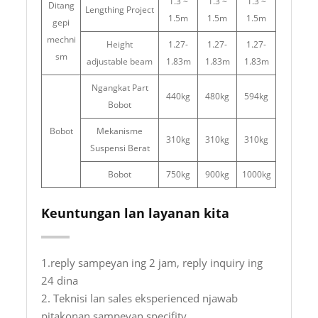
1.3 ~
1.3 ~
1.3 ~
Ditang
Lengthing Project
1.5m
1.5m
1.5m
gepi
mechni
Height
1.27-
1.27-
1.27-
sm
adjustable beam
1.83m
1.83m
1.83m
Ngangkat Part
440kg
480kg
594kg
Bobot
Bobot
Mekanisme
310kg
310kg
310kg
Suspensi Berat
Bobot
750kg
900kg
1000kg
Keuntungan lan layanan kita
1.reply sampeyan ing 2 jam, reply inquiry ing
24 dina
2. Teknisi lan sales eksperienced njawab
pitakonan sampeyan specifity