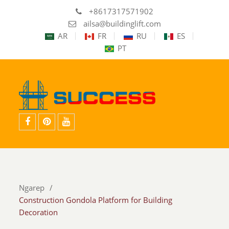
+8617317571902
ailsa@buildinglift.com
AR
FR
RU
ES
PT
facebook
pinterest
youtube
Ngarep
Construction Gondola Platform for Building
Decoration