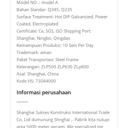
Model NO .: model A
Bahan Standar: Q345, Q235
Surface Treatment: Hot DIP Galvanized, Power
Coated, Electroplated
Certificate: Ce, SGS, ISO Shipping Port:
Shanghai, Ningbo, Qingdao
Kemampuan Produksi: 10 Sets Per Day
Trademark: aman
Paket Transportasi: Steel Frame
Keterangan: ZLP500 ZLP630 ZLp800
Asal: Shanghai, China
Kode HS: 73084000
Informasi perusahaan
Shanghai Sukses Konstruksi International Trade
Co, Ltd dumunung Shnghai ,. Pabrik kita nutupi
area 5000 meter persegi. We specialized ing