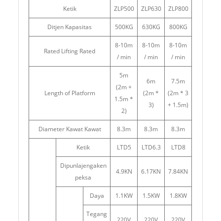
Ketik
ZLP500
ZLP630
ZLP800
Ditjen Kapasitas
500KG
630KG
800KG
8-10m
8-10m
8-10m
Rated Lifting Rated
/ min
/ min
/ min
5m
6m
7.5m
(2m +
Length of Platform
(2m *
(2m * 3
1.5m *
3)
+ 1.5m)
2)
Diameter Kawat Kawat
8.3m
8.3m
8.3m
Ketik
LTD5
LTD6.3
LTD8
Dipunlajengaken
4.9KN
6.17KN
7.84KN
peksa
Daya
1.1KW
1.5KW
1.8KW
Tegang
220V
220V
220V