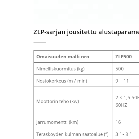
ZLP-sarjan jousitettu alustaparame
Omaisuuden malli nro
ZLP500
Nimelliskuormitus (kg)
500
Nostokorkeus (m / min)
9 ~ 11
2 × 1,5 50
Moottorin teho (kw)
60HZ
Jarrumomentti (km)
16
Teräsköyden kulman säätöalue (°)
3 ° - 8 °