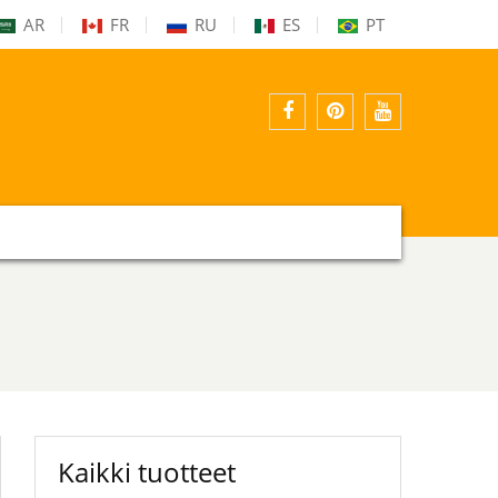
AR
FR
RU
ES
PT
Facebook
pinterest
youtube
Kaikki tuotteet