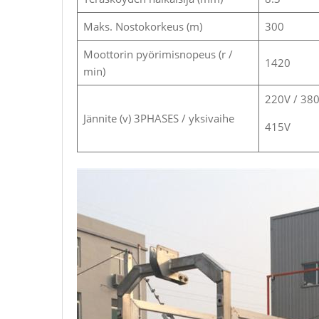
Maks. Nostokorkeus (m)
300
Moottorin pyörimisnopeus (r /
1420
min)
220V / 380
Jännite (v) 3PHASES / yksivaihe
415V