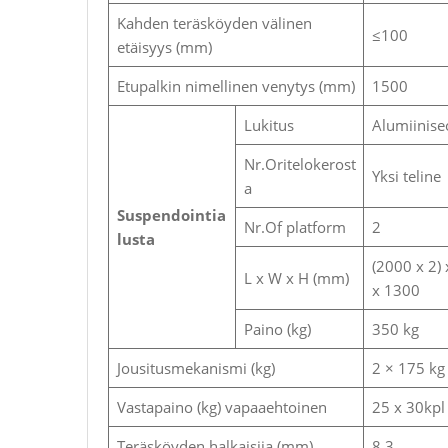
Kahden teräsköyden välinen
≤100
etäisyys (mm)
Etupalkin nimellinen venytys (mm)
1500
Lukitus
Alumiinise
Nr.Oritelokerost
Yksi teline
a
Suspendointia
Nr.Of platform
2
lusta
(2000 x 2)
L x W x H (mm)
x 1300
Paino (kg)
350 kg
Jousitusmekanismi (kg)
2 × 175 kg
Vastapaino (kg) vapaaehtoinen
25 x 30kpl
Teräsköyden halkaisija (mm)
8.3