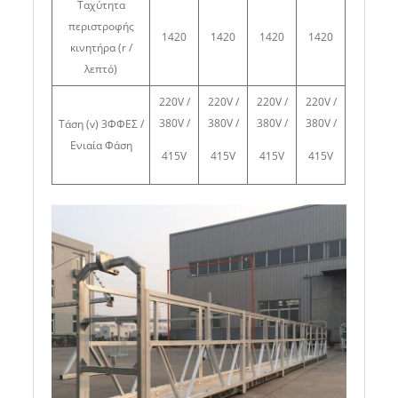
Ταχύτητα
περιστροφής
1420
1420
1420
1420
κινητήρα (r /
λεπτό)
220V /
220V /
220V /
220V /
380V /
380V /
380V /
380V /
Τάση (v) 3ΦΦΕΣ /
Ενιαία Φάση
415V
415V
415V
415V