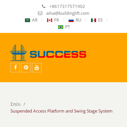
+8617317571902
ailsa@buildinglift.com
AR
FR
RU
ES
PT
Facebook
pinterest
youtube
Σπίτι
Suspended Access Platform and Swing Stage System