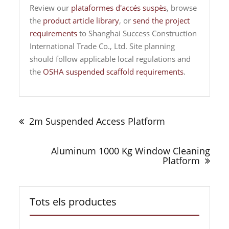
Review our
plataformes d'accés suspès
, browse
the
product article library
, or
send the project
requirements
to Shanghai Success Construction
International Trade Co., Ltd. Site planning
should follow applicable local regulations and
the
OSHA suspended scaffold requirements
.
Navegació
d'entrades
2m Suspended Access Platform
Aluminum 1000 Kg Window Cleaning
Platform
Tots els productes