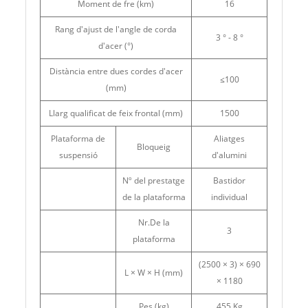
Moment de fre (km)
16
Rang d'ajust de l'angle de corda
3 ° - 8 °
d'acer (°)
Distància entre dues cordes d'acer
≤100
(mm)
Llarg qualificat de feix frontal (mm)
1500
Plataforma de
Aliatges
Bloqueig
suspensió
d'alumini
Nº del prestatge
Bastidor
de la plataforma
individual
Nr.De la
3
plataforma
(2500 × 3) × 690
L × W × H (mm)
× 1180
Pes (kg)
455 Kg