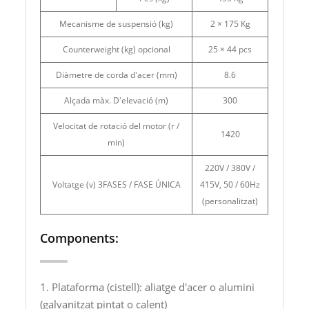
Mecanisme de suspensió (kg)
2 × 175 Kg
Counterweight (kg) opcional
25 × 44 pcs
Diàmetre de corda d'acer (mm)
8.6
Alçada màx. D'elevació (m)
300
Velocitat de rotació del motor (r /
1420
min)
220V / 380V /
Voltatge (v) 3FASES / FASE ÚNICA
415V, 50 / 60Hz
(personalitzat)
Components:
1. Plataforma (cistell): aliatge d'acer o alumini
(galvanitzat pintat o calent)