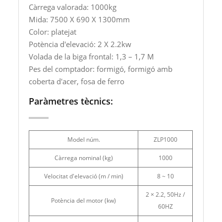
Càrrega valorada: 1000kg
Mida: 7500 X 690 X 1300mm
Color: platejat
Potència d'elevació: 2 X 2.2kw
Volada de la biga frontal: 1,3 – 1,7 M
Pes del comptador: formigó, formigó amb
coberta d'acer, fosa de ferro
Paràmetres tècnics:
Model núm.
ZLP1000
Càrrega nominal (kg)
1000
Velocitat d'elevació (m / min)
8 ~ 10
2 × 2.2, 50Hz /
Potència del motor (kw)
60HZ