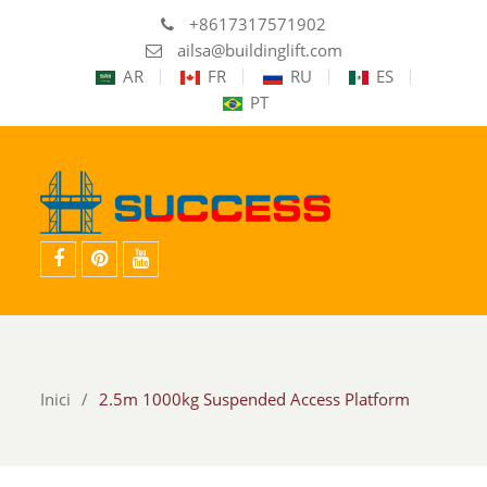
+8617317571902
ailsa@buildinglift.com
AR
FR
RU
ES
PT
facebook
pinterest
youtube
Inici
2.5m 1000kg Suspended Access Platform