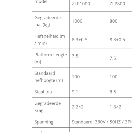
model
ZLP1000
ZLP800
Gegradeerde
1000
800
laai (kg)
Hefsnelheid (m
8.3+0.5
8.3+0.5
/ min)
Platform Lengte
7.5
7.5
(m)
Standaard
100
100
hefhoogte (m)
Staal tou
9.1
8.6
Gegradeerde
2.2×2
1.8×2
krag
Spanning
Standaard: 380V / 50HZ / 3P