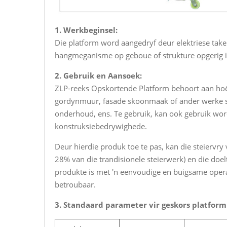
1. Werkbeginsel:
Die platform word aangedryf deur elektriese takel
hangmeganisme op geboue of strukture opgerig i
2. Gebruik en Aansoek:
ZLP-reeks Opskortende Platform behoort aan ho
gordynmuur, fasade skoonmaak of ander werke so
onderhoud, ens. Te gebruik, kan ook gebruik wor
konstruksiebedrywighede.
Deur hierdie produk toe te pas, kan die steiervr
28% van die trandisionele steierwerk) en die doe
produkte is met 'n eenvoudige en buigsame operasi
betroubaar.
3. Standaard parameter vir geskors platform