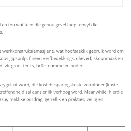
 en tou wat teen die gebou gevel loop terwyl die
s.
ë werkkonstruksiemasjiene, wat hoofsaaklik gebruik word om
os gipspulp, fineer, verfbedekkings, olieverf, skoonmaak en
d. vir groot tenks, brûe, damme en ander
y vrygelaat word, die kostebesparingskoste verminder (koste
ltreffendheid sal aansienlik verhoog word. Meanwhile, hierdie
e, maklike oordrag, gerieflik en prakties, veilig en